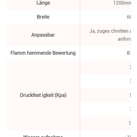
Länge
1200mm/
Breite
60
Ja, zuges chnitten auf
Anpassbar
anforde
Flamm hemmende Bewertung
B1, 
20
35
Druckfest igkeit (Kpa)
50
70
100