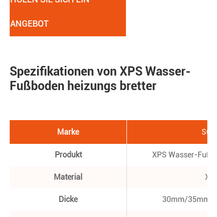
ANGEBOT
Spezifikationen von XPS Wasser-
Fußboden heizungs bretter
Marke
SO
Produkt
XPS Wasser-Fußbo
Material
XP
Dicke
30mm/35mm/