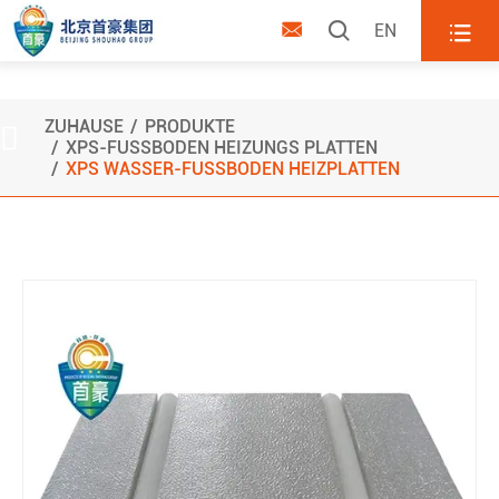



EN
XPS Wasser-Fußboden
heizplatten
ZUHAUSE
PRODUKTE

XPS-FUSSBODEN HEIZUNGS PLATTEN
XPS WASSER-FUSSBODEN HEIZPLATTEN