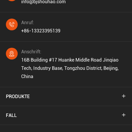
info@bjshouhao.com
Anruf:

+86-13323395139
Anschrift:

16B Building #17 Huanke Middle Road Jinqiao
Tech, Industry Base, Tongzhou District, Beijing,
China
PRODUKTE

FALL
