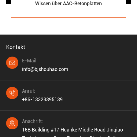
Wissen über AAC-Betonplatten
Kontakt
E-Mail:

info@bjshouhao.com
Anruf:

+86-13323395139
Anschrift:

16B Building #17 Huanke Middle Road Jinqiao