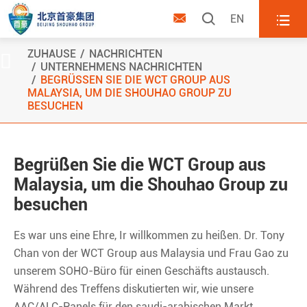



EN
ZUHAUSE
NACHRICHTEN

UNTERNEHMENS NACHRICHTEN
BEGRÜSSEN SIE DIE WCT GROUP AUS M
ALAYSIA, UM DIE SHOUHAO GROUP ZU B
ESUCHEN
Begrüßen Sie die WCT Group aus
Malaysia, um die Shouhao Group zu
besuchen
Es war uns eine Ehre, Ir willkommen zu heißen. Dr. Tony
Chan von der WCT Group aus Malaysia und Frau Gao zu
unserem SOHO-Büro für einen Geschäfts austausch.
Während des Treffens diskutierten wir, wie unsere
AAC/ALC-Panels für den saudi-arabischen Markt